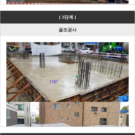
[ 3단계 ]
골조공사