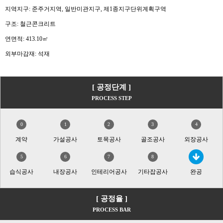
지역지구: 준주거지역, 일반미관지구, 제1종지구단위계획구역
구조: 철근콘크리트
연면적: 413.10㎡
외부마감재: 석재
[ 공정단계 ]
PROCESS STEP
0
1
2
3
4
계약
가설공사
토목공사
골조공사
외장공사
5
6
7
8
습식공사
내장공사
인테리어공사
기타잡공사
완공
[ 공정율 ]
PROCESS BAR