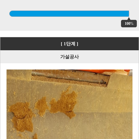
100
%
[ 1단계 ]
가설공사