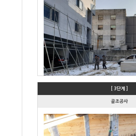
[ 3단계 ]
골조공사