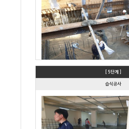
[ 5단계 ]
습식공사