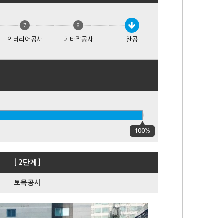
7
8
인테리어공사
기타잡공사
완공
100
%
[ 2단계 ]
토목공사