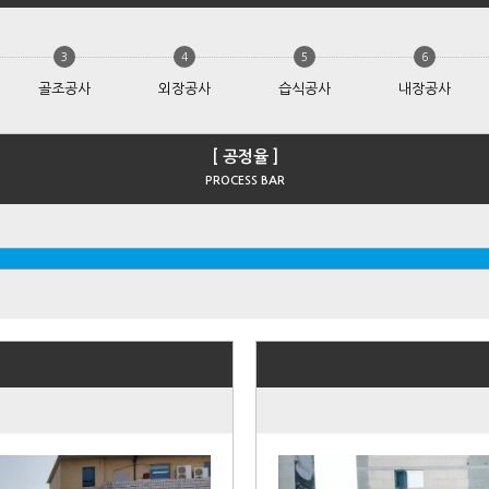
3
4
5
6
골조공사
외장공사
습식공사
내장공사
[ 공정율 ]
PROCESS BAR