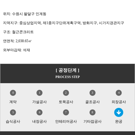
위치: 수원시 팔달구 인계동
지역지구: 중심상업지역, 제1종지구단위계획구역, 방화지구, 시가지경관지구
구조: 철근콘크리트
연면적: 2,038.65㎡
외부마감재: 석재
[ 공정단계 ]
PROCESS STEP
0
1
2
3
4
계약
가설공사
토목공사
골조공사
외장공사
5
6
7
8
습식공사
내장공사
인테리어공사
기타잡공사
완공