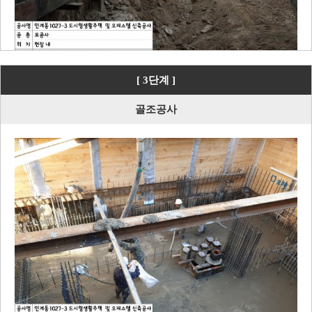
[ 3단계 ]
골조공사